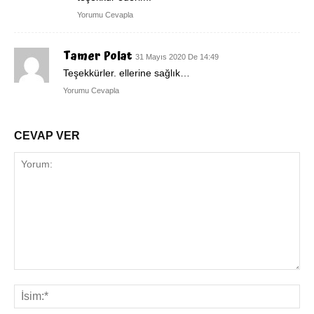
Yorumu Cevapla
Tamer Polat
31 Mayıs 2020 De 14:49
Teşekkürler. ellerine sağlık…
Yorumu Cevapla
CEVAP VER
Yorum:
İsi