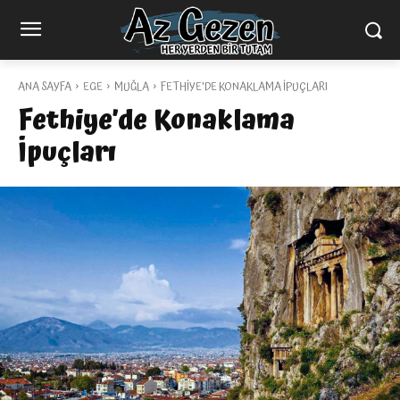
ANA SAYFA
EGE
MUĞLA
FETHIYE'DE KONAKLAMA İPUÇLARI
Fethiye’de Konaklama
İpuçları