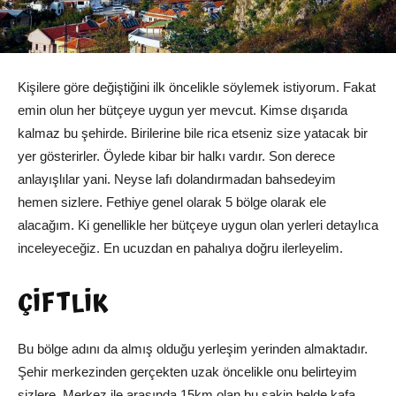
Kişilere göre değiştiğini ilk öncelikle söylemek istiyorum. Fakat
emin olun her bütçeye uygun yer mevcut. Kimse dışarıda
kalmaz bu şehirde. Birilerine bile rica etseniz size yatacak bir
yer gösterirler. Öylede kibar bir halkı vardır. Son derece
anlayışlılar yani. Neyse lafı dolandırmadan bahsedeyim
hemen sizlere. Fethiye genel olarak 5 bölge olarak ele
alacağım. Ki genellikle her bütçeye uygun olan yerleri detaylıca
inceleyeceğiz. En ucuzdan en pahalıya doğru ilerleyelim.
ÇİFTLİK
Bu bölge adını da almış olduğu yerleşim yerinden almaktadır.
Şehir merkezinden gerçekten uzak öncelikle onu belirteyim
sizlere. Merkez ile arasında 15km olan bu sakin belde kafa