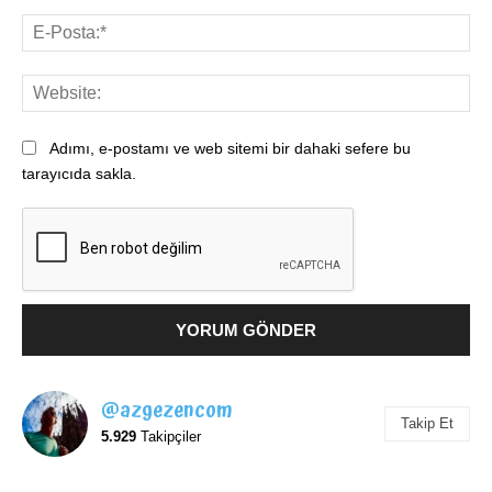
E-
Pos
Web
Adımı, e-postamı ve web sitemi bir dahaki sefere bu
tarayıcıda sakla.
@azgezencom
Takip Et
5.929
Takipçiler