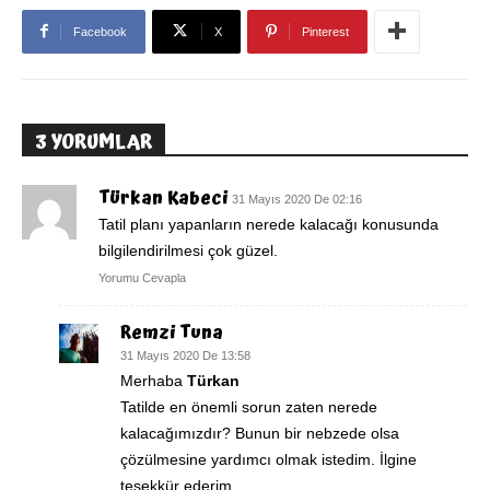
Facebook
X
Pinterest
3 YORUMLAR
Türkan Kabeci
31 Mayıs 2020 De 02:16
Tatil planı yapanların nerede kalacağı konusunda
bilgilendirilmesi çok güzel.
Yorumu Cevapla
Remzi Tuna
31 Mayıs 2020 De 13:58
Merhaba
Türkan
Tatilde en önemli sorun zaten nerede
kalacağımızdır? Bunun bir nebzede olsa
çözülmesine yardımcı olmak istedim. İlgine
teşekkür ederim.