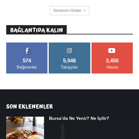
Devamını Göster
BAĞLANTIDA KALIN
574
5,048
3,450
Beğenenler
Takipçiler
Abone
SON EKLENENLER
Bursa’da Ne Yenir? Ne İçilir?