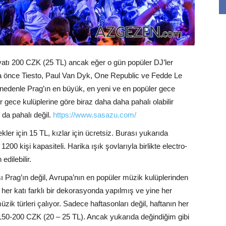
yatı 200 CZK (25 TL) ancak eğer o gün popüler DJ’ler
aha önce Tiesto, Paul Van Dyk, One Republic ve Fedde Le
 nedenle Prag’ın en büyük, en yeni ve en popüler gece
r gece kulüplerine göre biraz daha daha pahalı olabilir
da pahalı değil.
https://www.sasazu.com/
kler için 15 TL, kızlar için ücretsiz. Burası yukarıda
00 kişi kapasiteli. Harika ışık şovlarıyla birlikte electro-
dilebilir.
Prag’ın değil, Avrupa’nın en popüler müzik kulüplerinden
ın her katı farklı bir dekorasyonda yapılmış ve yine her
müzik türleri çalıyor. Sadece haftasonları değil, haftanın her
atı 150-200 CZK (20 – 25 TL). Ancak yukarıda değindiğim gibi